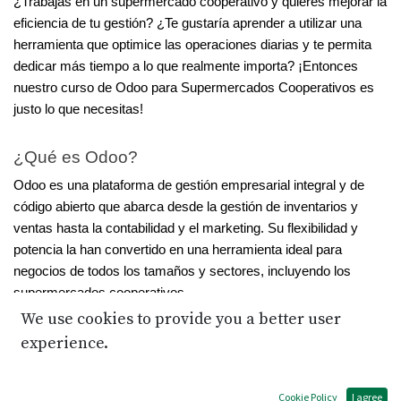
¿Trabajas en un supermercado cooperativo y quieres mejorar la 
eficiencia de tu gestión? ¿Te gustaría aprender a utilizar una 
herramienta que optimice las operaciones diarias y te permita 
dedicar más tiempo a lo que realmente importa? ¡Entonces 
nuestro curso de Odoo para Supermercados Cooperativos es 
justo lo que necesitas!
¿Qué es Odoo?
Odoo es una plataforma de gestión empresarial integral y de 
código abierto que abarca desde la gestión de inventarios y 
ventas hasta la contabilidad y el marketing. Su flexibilidad y 
potencia la han convertido en una herramienta ideal para 
negocios de todos los tamaños y sectores, incluyendo los 
supermercados cooperativos.
We use cookies to provide you a better user
¿Por Qué Deberías Tomar Este Curso?
experience.
Este curso está especialmente diseñado para satisfacer las 
necesidades específicas de los supermercados cooperativos. 
Cookie Policy
I agree