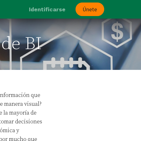
Únete
Identificarse
de BI
 información que
e manera visual?
e la mayoría de
 tomar decisiones
nómica y
y por mucho que