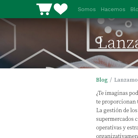
Somos
Hacemos
Bl
Lanz
Blog
Lanzamos
¿Te imaginas pod
te proporcionan 
La gestión de los
supermercados co
operativas y estr
organizativament