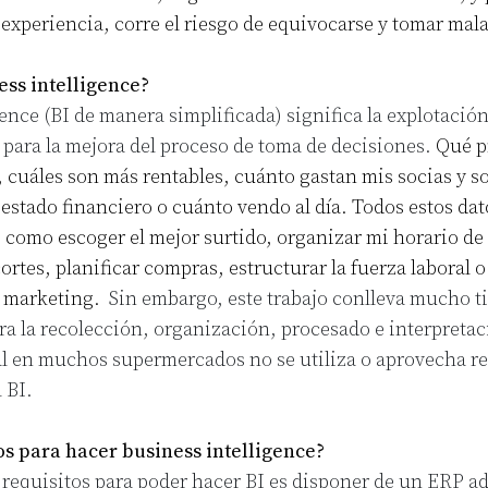
 experiencia, corre el riesgo de equivocarse y tomar mal
ess intelligence?
ence (BI de manera simplificada) significa la explotación
para la mejora del proceso de toma de decisiones.
Qué p
 cuáles son más rentables, cuánto gastan mis socias y s
 estado financiero o cuánto vendo al día. Todos estos da
 como escoger el mejor surtido, organizar mi horario de 
ortes, planificar compras, estructurar la fuerza laboral 
n marketing.
Sin embargo, este trabajo conlleva mucho t
a la recolección, organización, procesado e interpretaci
al en muchos supermercados no se utiliza o aprovecha re
l BI.
s para hacer business intelligence?
s requisitos para poder hacer BI es disponer de un ERP 