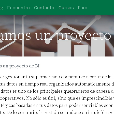
og
Encuentro
Contacto
Cursos
Foro
amos un proyecto 
 un proyecto de BI
er gestionar tu supermercado cooperativo a partir de la
tus datos en tiempo real organizados automáticamente d
 datos es uno de los principales quebraderos de cabeza d
operativos. No sólo es útil, sino que es imprescindible
atégicas basadas en tus datos para poder ser viables eco
e. De lo contrario, la gestión se traduce en intuición, 