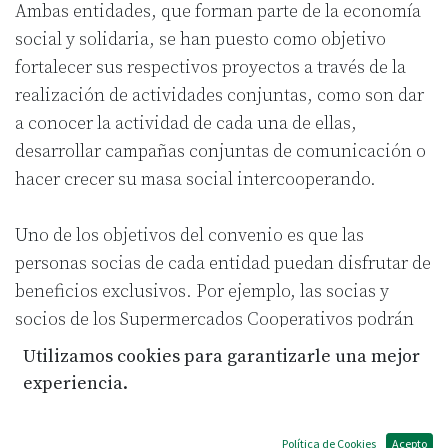
Ambas entidades, que forman parte de la economía
social y solidaria, se han puesto como objetivo
fortalecer sus respectivos proyectos a través de la
realización de actividades conjuntas, como son dar
a conocer la actividad de cada una de ellas,
desarrollar campañas conjuntas de comunicación o
hacer crecer su masa social intercooperando.
Uno de los objetivos del convenio es que las
personas socias de cada entidad puedan disfrutar de
beneficios exclusivos. Por ejemplo, las socias y
socios de los Supermercados Cooperativos podrán
obtener descuentos en la tienda de El Salto, y por su
Utilizamos cookies para garantizarle una mejor
parte, las socias de El Salto podrán comprar a precio
experiencia.
de socia/o en los supermercados cooperativos sin
necesidad de aportar el capital social obligatorio.
Política de Cookies
Acepto