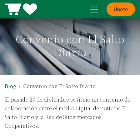
Únete
Convenio con El Salto
Diario
Blog
Convenio con El Salto Diario
El pasado 20 de diciembre se firmó un convenio de
colaboración entre el medio digital de noticias El
Salto Diario y la Red de Supermercados
Cooperativos.